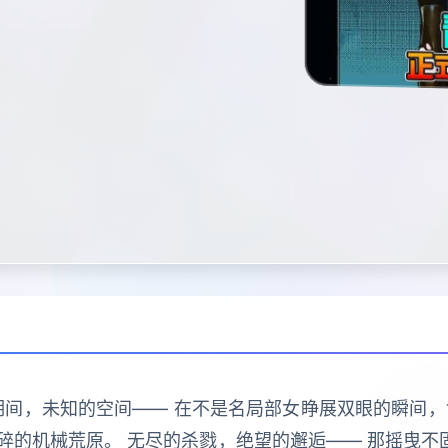
期间，未知的空间—— 在不是名局部女睁展双眼的瞬间，
的机械荒原。 无尽的杀戮，绝望的邂逅—— 那摇曳不