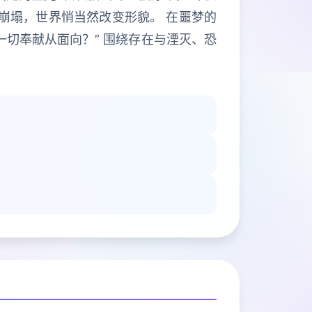
崩塌，世界悄当然改变形貌。 在噩梦的
一切奉献从面向？” 围绕存在与湮灭、恐