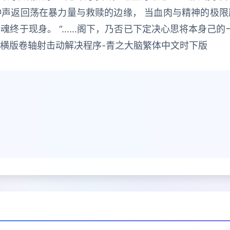
钟声返回荡在暴力量与救赎的边缘， 当血肉与精神的极限
魂终于现身。 “……阁下，乃否已下定决心思将本身己的
幻横版卷轴射击动解决程序-青之大脑繁体中文时下版