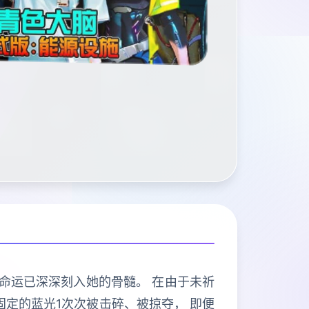
命运已深深刻入她的骨髓。 在由于未祈
固定的蓝光1次次被击碎、被掠夺， 即便