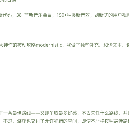
和发布日期
0+行新代码，38+首新音乐曲目，150+种类新音效，刷新式的用
i大神作的被动攻略modernistic，我做了独些补充、和谐文
了一条最佳路线——又即争取最多好感，不丢失任什么路线，并
。不过，游戏也交付了允许犯错的空间，即使不严格按照最佳路