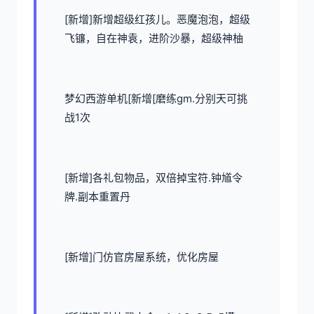
[新增]新增超级红孩儿。恶魔泡泡，超级
飞镰，自在神袁，进阶沙暴，超级神柚
梦幻西游单机
[新增[磨练gm.分别天可挑
战1次
[新增]各礼包物品，双倍掉宝符.钟馗令
牌.副本重置丹
[新增]门仿官房屋系统，优化房屋